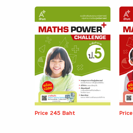
Price 245 Baht
Pric