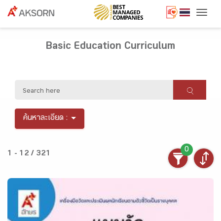
Togg
Basic Education Curriculum
ค้นหาละเอียด :
0
1 - 12 / 321