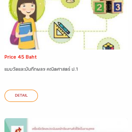
Price 45 Baht
แบบวัดและบันทึกผลฯ คณิตศาสตร์ ป.1
DETAIL