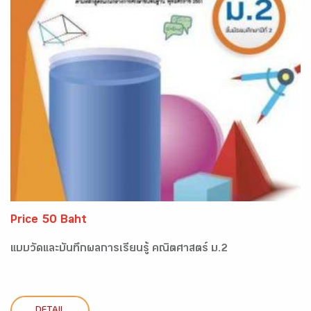
Price 50 Baht
แบบวัดและบันทึกผลการเรียนรู้ คณิตศาสตร์ ม.2