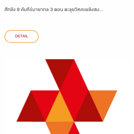
ศึกชิง 8 คัมภีร์มายากล 3 ตอน ตะลุยวิหคเพลิงสม...
DETAIL