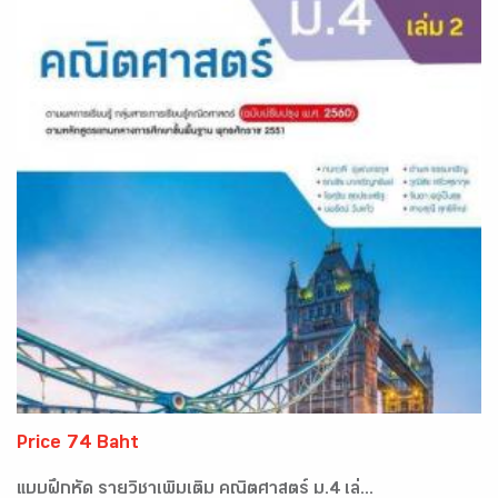
Price 74 Baht
แบบฝึกหัด รายวิชาเพิ่มเติม คณิตศาสตร์ ม.4 เล่...