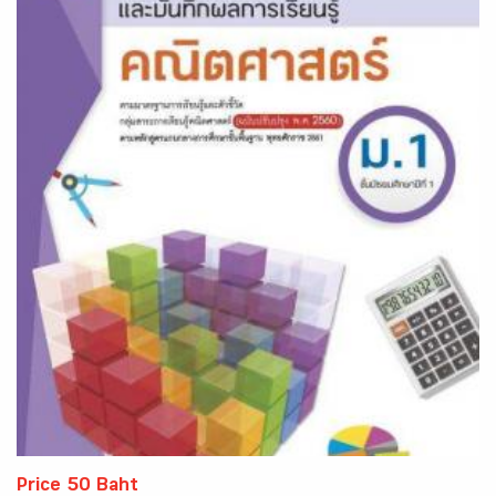
Price 50 Baht