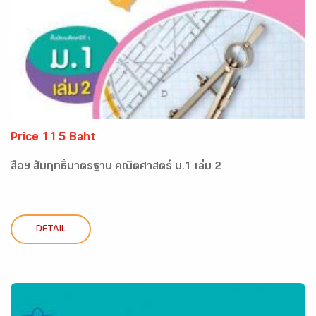
Price 115 Baht
สื่อฯ สัมฤทธิ์มาตรฐาน คณิตศาสตร์ ม.1 เล่ม 2
DETAIL