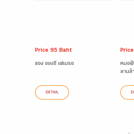
Price 95 Baht
Pric
ชอง อองรี เฟเบรอ
หมอฟั
ลานล้
DETAIL
D
‹