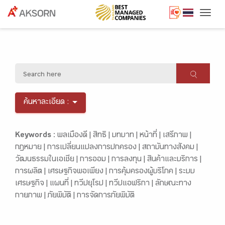
Togg
ค้นหาละเอียด :
Keywords :
พลเมืองดี |
สิทธิ |
บทบาท |
หน้าที่ |
เสรีภาพ |
กฎหมาย |
การเปลี่ยนแปลงการปกครอง |
สถาบันทางสังคม |
วัฒนธรรมในเอเชีย |
การออม |
การลงทุน |
สินค้าและบริการ |
การผลิต |
เศรษฐกิจพอเพียง |
การคุ้มครองผู้บริโภค |
ระบบ
เศรษฐกิจ |
แผนที่ |
ทวีปยุโรป |
ทวีปแอฟริกา |
ลักษณะทาง
กายภาพ |
ภัยพิบัติ |
การจัดการภัยพิบัติ