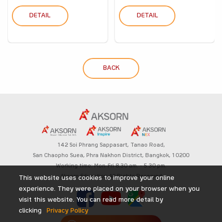
DETAIL
DETAIL
BACK
142 Soi Phrang Sappasart,
Tanao Road,
San Chaopho Suea, Phra Nakhon District,
Bangkok, 10200
Working time: Mon-Fri 8.30 am. – 5.30 pm.
Aksorn Education All Rights Reserved
This website uses cookies to improve your online
experience. They were placed on your browser when you
visit this website. You can read more detail by
clicking
Privacy Policy