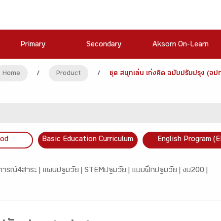
Primary
Secondary
Aksorn On-Learn
Home
/
Product
/
ชุด สนุกเล่น เก่งคิด ฉบับปรับปรุง (อปท
ood
Basic Education Curriculum
English Program (E
การณ์4สาระ |
แผนปฐมวัย |
STEMปฐมวัย |
แบบฝึกปฐมวัย |
งบ200 |