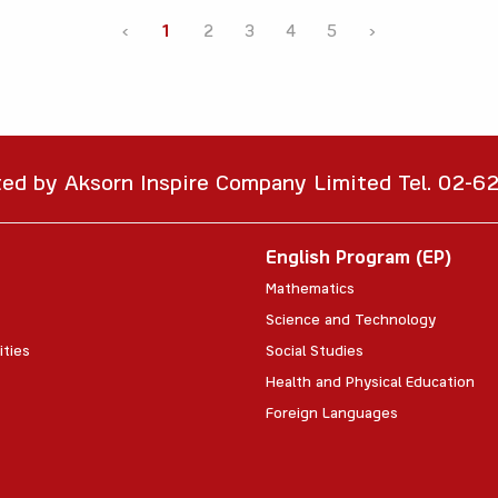
‹
1
2
3
4
5
›
ted by Aksorn Inspire Company Limited Tel. 02-
English Program (EP)
Mathematics
Science and Technology
ities
Social Studies
Health and Physical Education
Foreign Languages