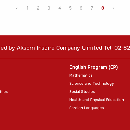
‹
1
2
3
4
5
6
7
8
›
ted by Aksorn Inspire Company Limited Tel. 02-
English Program (EP)
Mathematics
Science and Technology
ities
Social Studies
Health and Physical Education
Foreign Languages