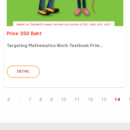
Price 350 Baht
Targeting Mathematics Work-Textbook Prim...
DETAIL
2
...
7
8
9
10
11
12
13
14