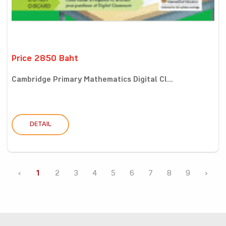
Price 2850 Baht
Cambridge Primary Mathematics Digital Cl...
DETAIL
‹
1
2
3
4
5
6
7
8
9
›