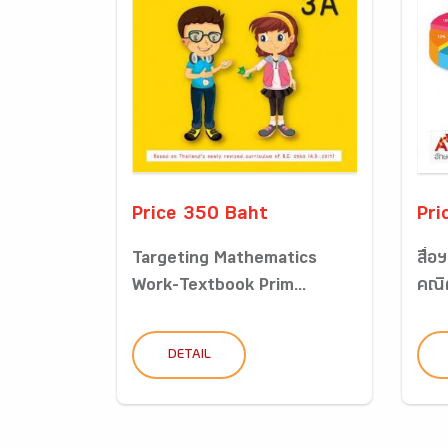
Price 350 Baht
Pri
Targeting Mathematics
สื่
Work-Textbook Prim...
คณิ
DETAIL