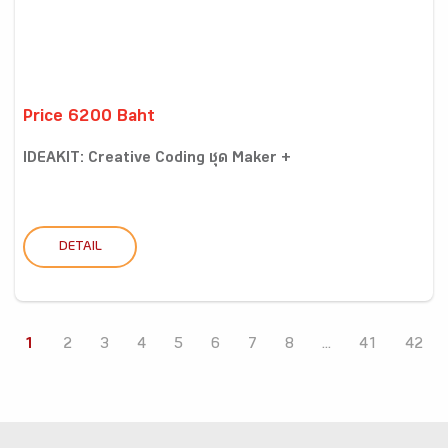
Price 6200 Baht
IDEAKIT: Creative Coding ชุด Maker +
DETAIL
1
2
3
4
5
6
7
8
...
41
42