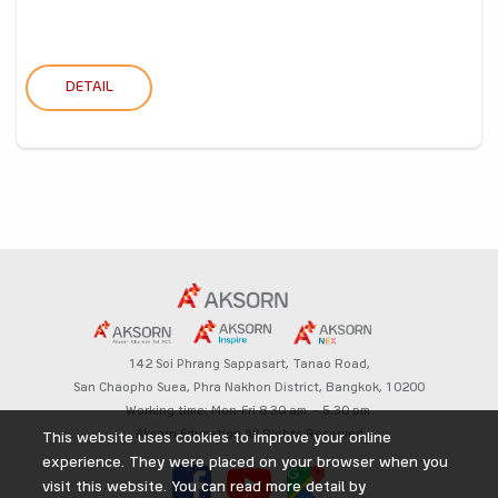
DETAIL
142 Soi Phrang Sappasart,
Tanao Road,
San Chaopho Suea, Phra Nakhon District,
Bangkok, 10200
Working time: Mon-Fri 8.30 am. – 5.30 pm.
Aksorn Education All Rights Reserved
This website uses cookies to improve your online
experience. They were placed on your browser when you
visit this website. You can read more detail by