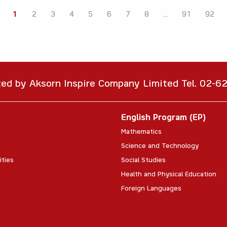
1
2
3
4
5
6
7
8
...
91
92
ted by Aksorn Inspire Company Limited Tel. 02-
English Program (EP)
Mathematics
Science and Technology
ities
Social Studies
Health and Physical Education
Foreign Languages