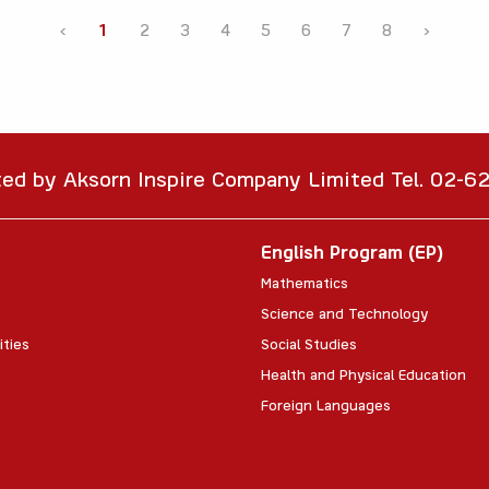
‹
1
2
3
4
5
6
7
8
›
ted by Aksorn Inspire Company Limited Tel. 02-
English Program (EP)
Mathematics
Science and Technology
ities
Social Studies
Health and Physical Education
Foreign Languages