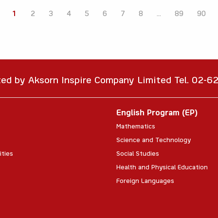
1
2
3
4
5
6
7
8
...
89
90
ted by Aksorn Inspire Company Limited Tel. 02-
English Program (EP)
Mathematics
Science and Technology
ities
Social Studies
Health and Physical Education
Foreign Languages