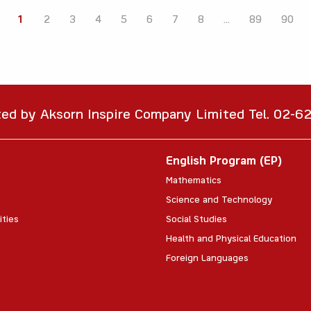
1
2
3
4
5
6
7
8
...
89
90
ted by Aksorn Inspire Company Limited Tel. 02-
English Program (EP)
Mathematics
Science and Technology
ities
Social Studies
Health and Physical Education
Foreign Languages