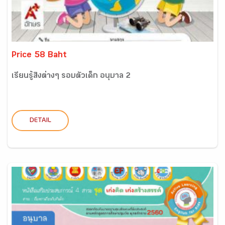
Price 58 Baht
เรียนรู้สิ่งต่างๆ รอบตัวเด็ก อนุบาล 2
DETAIL