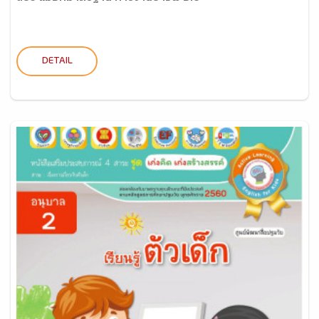
DETAIL