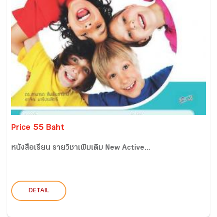
Price 55 Baht
หนังสือเรียน รายวิชาเพิ่มเติม New Active...
DETAIL