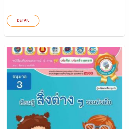
DETAIL