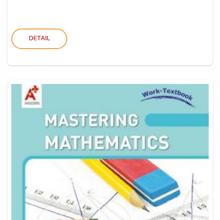
DETAIL