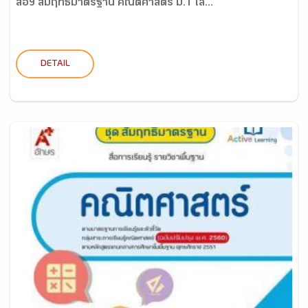
สื่อฯ สัมฤทธิ์มาตรฐาน คณิตศาสตร์ ม.1 เล่...
DETAIL