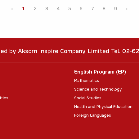
‹
1
2
3
4
5
6
7
8
9
›
ted by Aksorn Inspire Company Limited Tel. 02-
English Program (EP)
Mathematics
Science and Technology
ities
Social Studies
Health and Physical Education
Foreign Languages