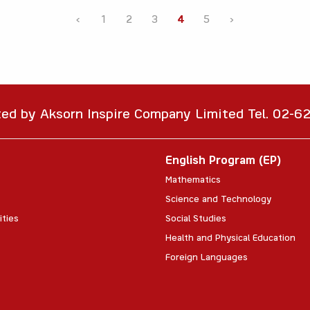
‹
1
2
3
4
5
›
ted by Aksorn Inspire Company Limited Tel. 02-
English Program (EP)
Mathematics
Science and Technology
ities
Social Studies
Health and Physical Education
Foreign Languages