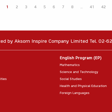
1
2
3
4
5
6
7
8
...
41
42
ted by Aksorn Inspire Company Limited Tel. 02-
English Program (EP)
Mathematics
Science and Technology
ities
Social Studies
Health and Physical Education
Foreign Languages