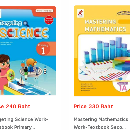
ce 240 Baht
Price 330 Baht
geting Science Work-
Mastering Mathematics
tbook Primary...
Work-Textbook Seco...