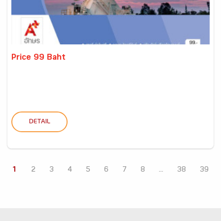
Price 99 Baht
DETAIL
1
2
3
4
5
6
7
8
...
38
39