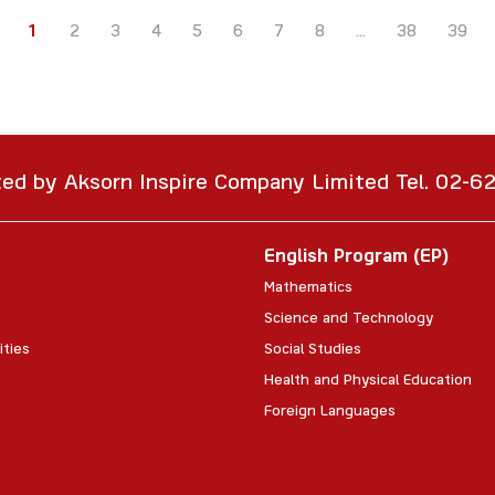
1
2
3
4
5
6
7
8
...
38
39
ted by Aksorn Inspire Company Limited Tel. 02-
English Program (EP)
Mathematics
Science and Technology
ities
Social Studies
Health and Physical Education
Foreign Languages