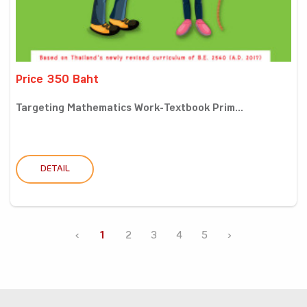
Price 350 Baht
Targeting Mathematics Work-Textbook Prim...
DETAIL
‹
1
2
3
4
5
›