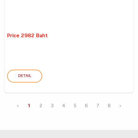
Price 2982 Baht
DETAIL
‹
1
2
3
4
5
6
7
8
›