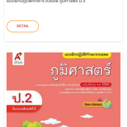
แบบฝึกปฏิบัติทักษะรวบยอด ภูมิศาสตร์ ป.5
DETAIL