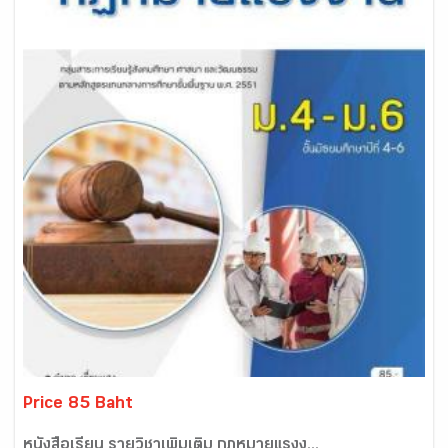
Price 85 Baht
หนังสือเรียน รายวิชาเพิ่มเติม กฏหมายแรงง...