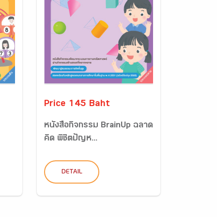
Price 145 Baht
หนังสือกิจกรรม BrainUp ฉลาด
คิด พิชิตปัญห...
DETAIL