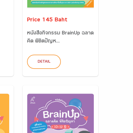
Price 145 Baht
หนังสือกิจกรรม BrainUp ฉลาด
คิด พิชิตปัญห...
DETAIL