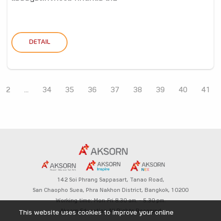
DETAIL
2
...
34
35
36
37
38
39
40
41
142 Soi Phrang Sappasart,
Tanao Road,
San Chaopho Suea, Phra Nakhon District,
Bangkok, 10200
Working time: Mon-Fri 8.30 am. – 5.30 pm.
Aksorn Education All Rights Reserved
This website uses cookies to improve your online