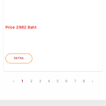
Price 2982 Baht
DETAIL
‹
1
2
3
4
5
6
7
8
›