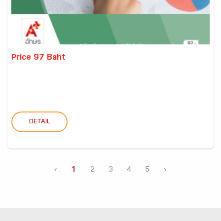
Price 97 Baht
DETAIL
‹
1
2
3
4
5
›