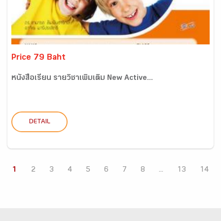
Price 79 Baht
หนังสือเรียน รายวิชาเพิ่มเติม New Active...
DETAIL
1
2
3
4
5
6
7
8
...
13
14