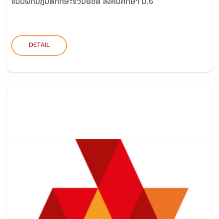
แบบฝึกปฎิบัติทักษะรวบยอด สังคมศึกษา ป.6
DETAIL