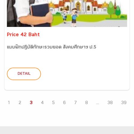
Price 42 Baht
แบบฝึกปฏิบัติทักษะรวบยอด สังคมศึกษาฯ ป.5
DETAIL
1
2
3
4
5
6
7
8
...
38
39