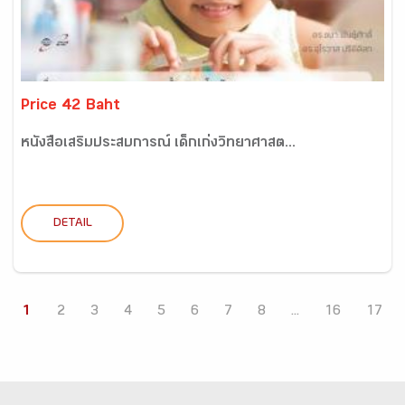
Price 42 Baht
หนังสือเสริมประสบการณ์ เด็กเก่งวิทยาศาสต...
DETAIL
1
2
3
4
5
6
7
8
...
16
17