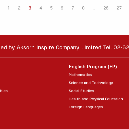
1
2
3
4
5
6
7
8
...
26
27
ted by Aksorn Inspire Company Limited Tel. 02-
English Program (EP)
Mathematics
Science and Technology
ities
Social Studies
Health and Physical Education
Foreign Languages