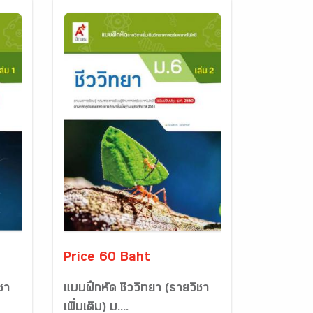
Price 60 Baht
ชา
แบบฝึกหัด ชีววิทยา (รายวิชา
เพิ่มเติม) ม....