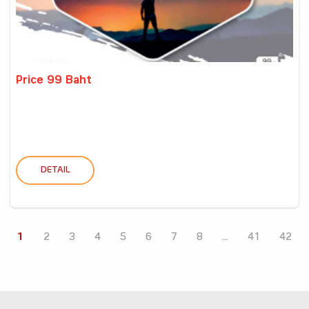
Price 99 Baht
DETAIL
1
2
3
4
5
6
7
8
...
41
42