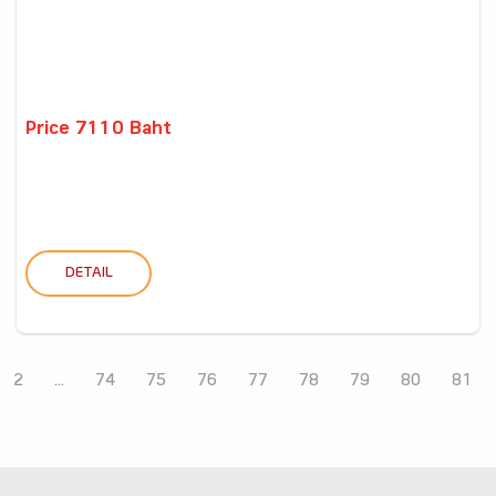
Price 7110 Baht
DETAIL
2
...
74
75
76
77
78
79
80
81