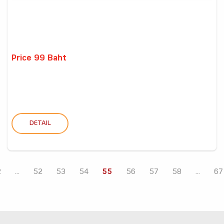
Price 99 Baht
DETAIL
2
...
52
53
54
55
56
57
58
...
67