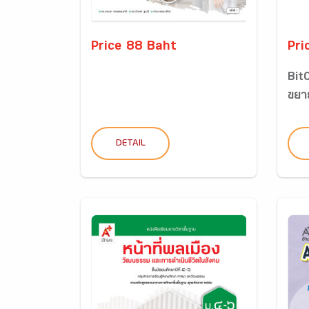
Price 88 Baht
Pri
BitC
ขยาย
DETAIL