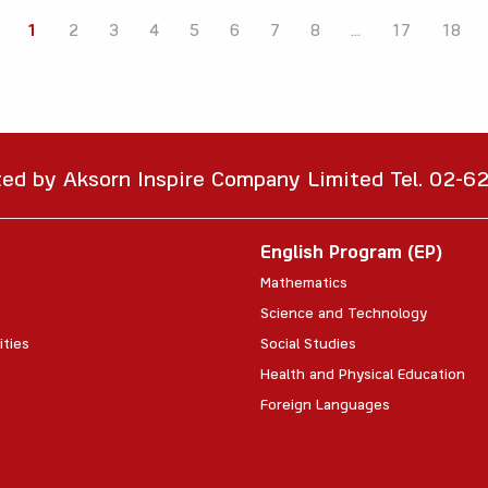
1
2
3
4
5
6
7
8
...
17
18
ted by Aksorn Inspire Company Limited Tel. 02-
English Program (EP)
Mathematics
Science and Technology
ities
Social Studies
Health and Physical Education
Foreign Languages