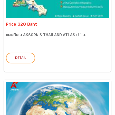
Price 320 Baht
แผนที่เล่ม AKSORN'S THAILAND ATLAS ป.1-ป...
DETAIL