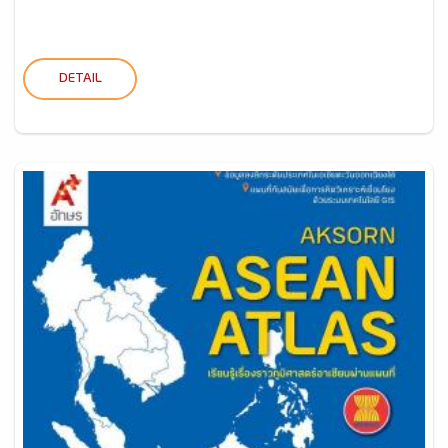
DETAIL