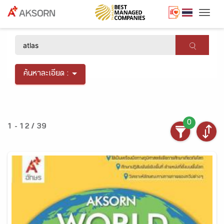
Togg
×
ค้นหาละเอียด :
0
1 - 12 / 39