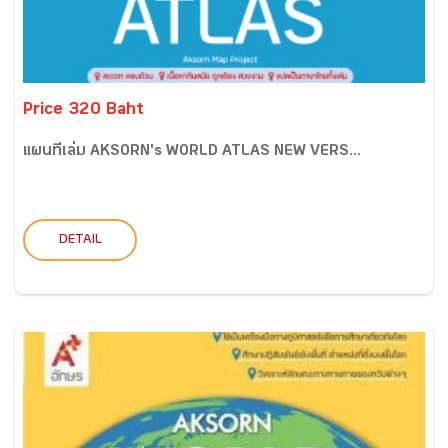
Price 320 Baht
แผนที่เล่ม AKSORN's WORLD ATLAS NEW VERS...
DETAIL