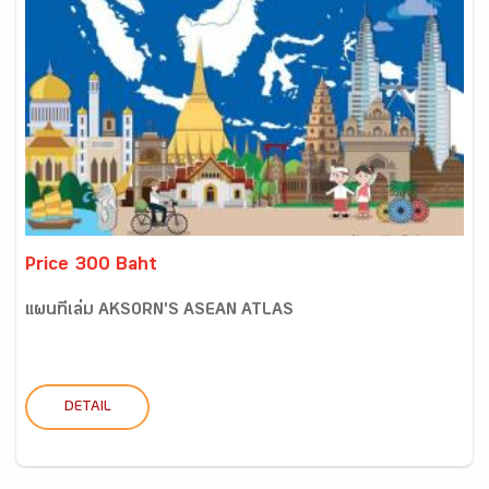
Price 300 Baht
แผนที่เล่ม AKSORN'S ASEAN ATLAS
DETAIL