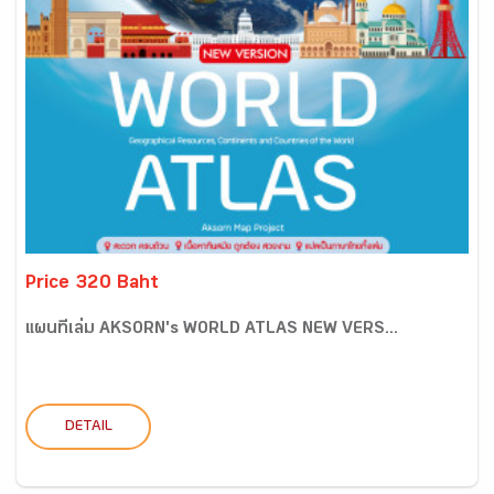
Price 320 Baht
แผนที่เล่ม AKSORN's WORLD ATLAS NEW VERS...
DETAIL