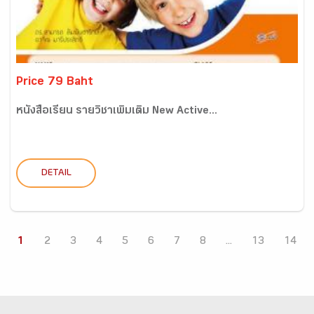
Price 79 Baht
หนังสือเรียน รายวิชาเพิ่มเติม New Active...
DETAIL
1
2
3
4
5
6
7
8
...
13
14