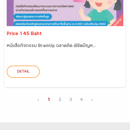
Price 145 Baht
หนังสือกิจกรรม BrainUp ฉลาดคิด พิชิตปัญห...
DETAIL
‹
1
2
3
4
›