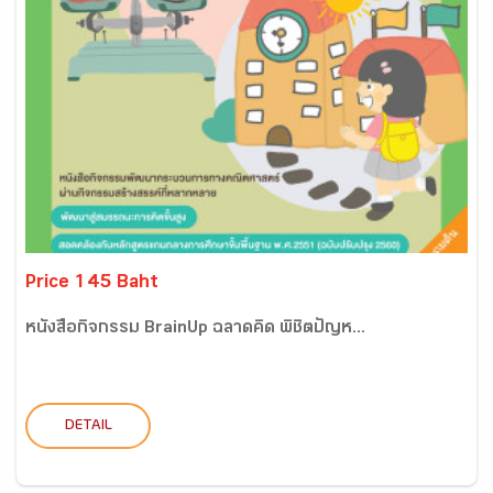
Price 145 Baht
หนังสือกิจกรรม BrainUp ฉลาดคิด พิชิตปัญห...
DETAIL