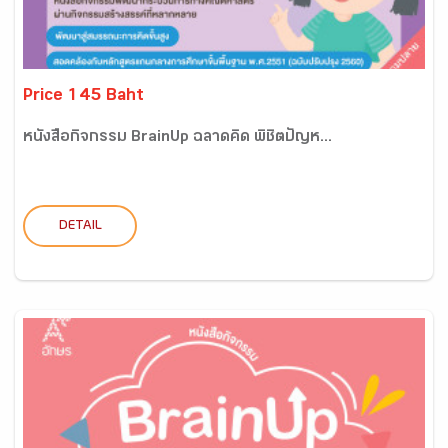
Price 145 Baht
หนังสือกิจกรรม BrainUp ฉลาดคิด พิชิตปัญห...
DETAIL