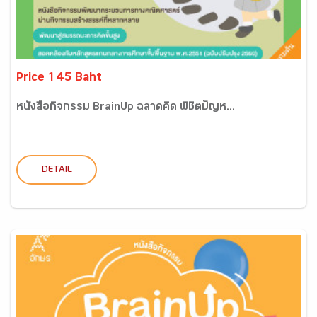
Price 145 Baht
หนังสือกิจกรรม BrainUp ฉลาดคิด พิชิตปัญห...
DETAIL