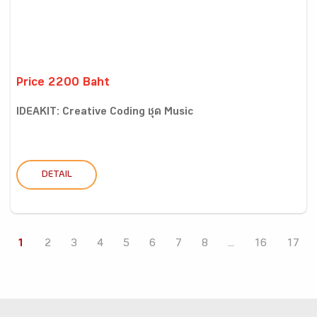
Price 2200 Baht
IDEAKIT: Creative Coding ชุด Music
DETAIL
1
2
3
4
5
6
7
8
...
16
17