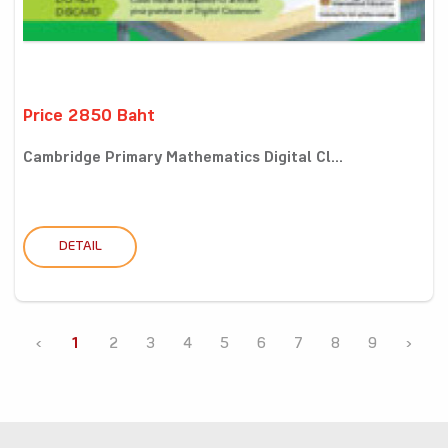
Price 2850 Baht
Cambridge Primary Mathematics Digital Cl...
DETAIL
‹
1
2
3
4
5
6
7
8
9
›