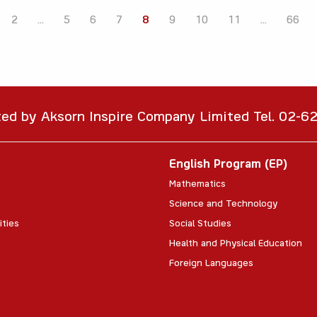
2
...
5
6
7
8
9
10
11
...
66
ted by Aksorn Inspire Company Limited Tel. 02-
English Program (EP)
Mathematics
Science and Technology
ities
Social Studies
Health and Physical Education
Foreign Languages