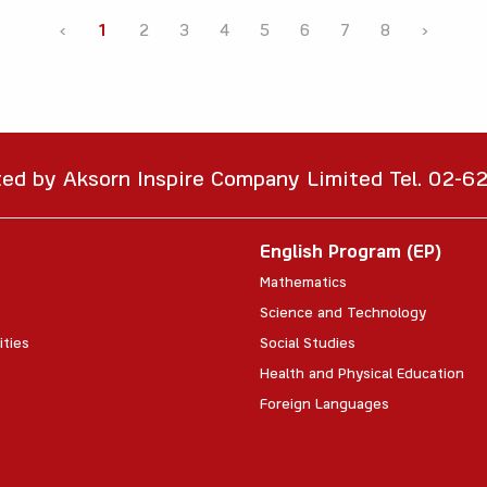
‹
1
2
3
4
5
6
7
8
›
ted by Aksorn Inspire Company Limited Tel. 02-
English Program (EP)
Mathematics
Science and Technology
ities
Social Studies
Health and Physical Education
Foreign Languages